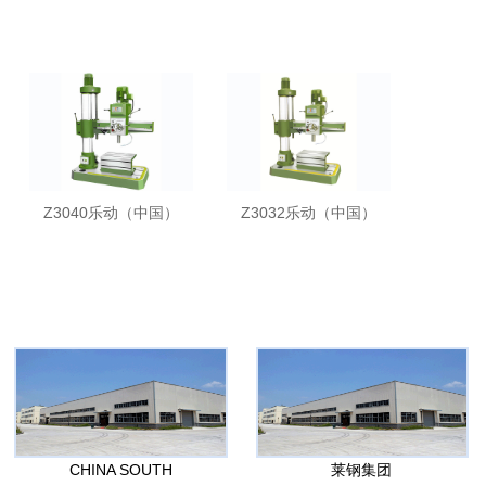
Z3040乐动（中国）
Z3032乐动（中国）
合作伙伴
CHINA SOUTH
莱钢集团