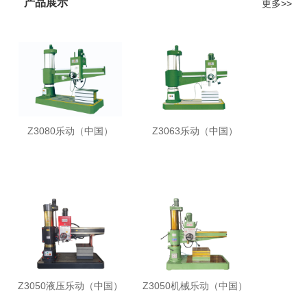
产品展示
更多>>
Z3080乐动（中国）
Z3063乐动（中国）
Z3050液压乐动（中国）
Z3050机械乐动（中国）