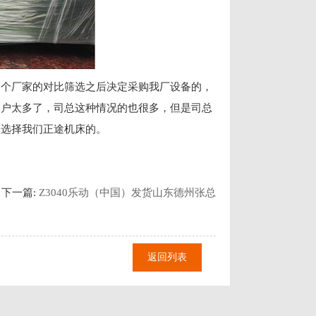
个厂家的对比筛选之后决定采购我厂设备的，
客户太多了，司总这种情况的也很多，但是司总
会选择我们正途机床的。
下一篇:
Z3040乐动（中国）发货山东德州张总
返回列表