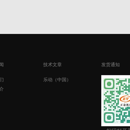
闻
技术文章
发货通知
们
乐动（中国）
介