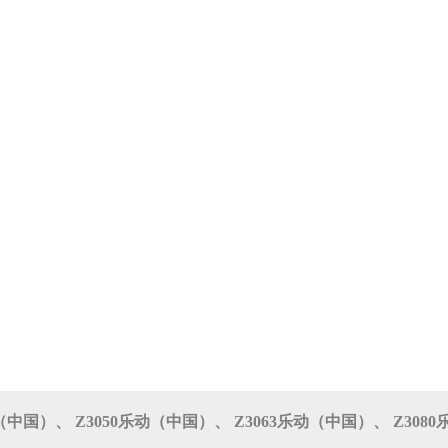
动（中国）
、
Z3050乐动（中国）
、
Z3063乐动（中国）
、
Z308