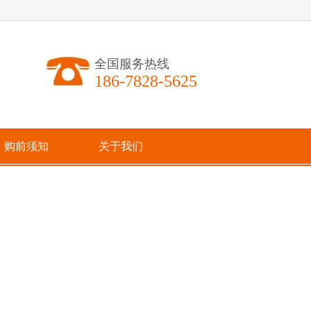
全国服务热线
186-7828-5625
购前须知
关于我们