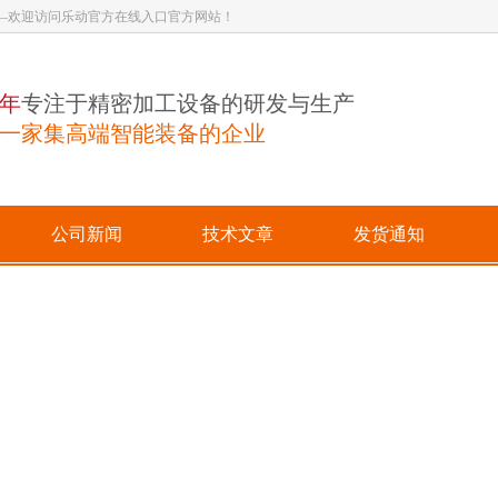
—欢迎访问乐动官方在线入口官方网站！
5年
专注于精密加工设备的研发与生产
一家集高端智能装备的企业
公司新闻
技术文章
发货通知