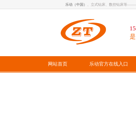
乐动（中国）
、立式钻床、数控钻床等——
1
是
网站首页
乐动官方在线入口
乐动（中国）