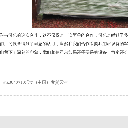
与司总的这次合作，这不仅仅是一次简单的合作，司总是经过了多
们厂的设备得到了司总的认可，当然和我们合作采购我们家设备的
们留下了深刻的印象，我们相信司总如果还需要采购设备，肯定还
一台Z3040×10乐动（中国）发货天津