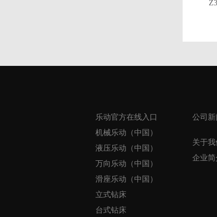
Z
乐动官方在线入口
公司新
机械乐动（中国）
关于我
液压乐动（中国）
企业简
万向乐动（中国）
滑座乐动（中国）
立式钻床
台式钻床