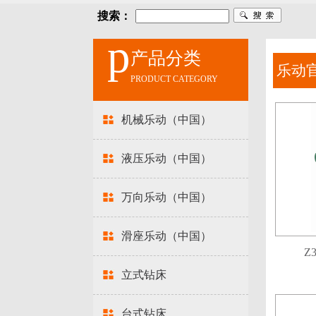
搜索：
p
产品分类
乐动
PRODUCT CATEGORY
机械乐动（中国）
液压乐动（中国）
万向乐动（中国）
滑座乐动（中国）
Z
立式钻床
台式钻床