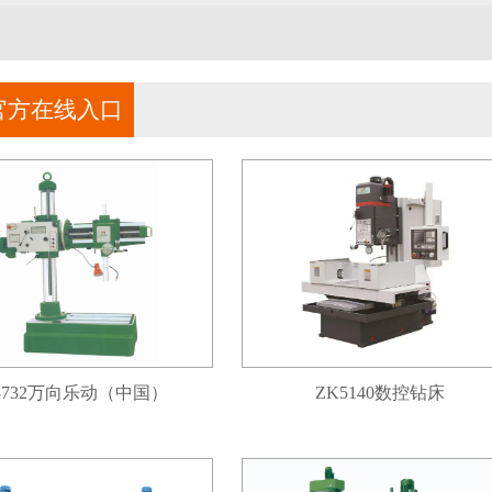
官方在线入口
3732万向乐动（中国）
ZK5140数控钻床