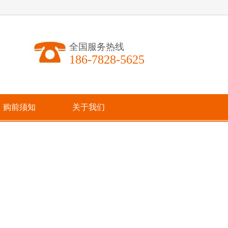
全国服务热线
186-7828-5625
购前须知
关于我们