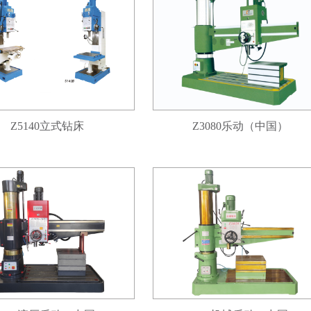
Z5140立式钻床
Z3080乐动（中国）