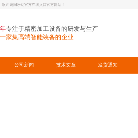
—欢迎访问乐动官方在线入口官方网站！
5年
专注于精密加工设备的研发与生产
一家集高端智能装备的企业
公司新闻
技术文章
发货通知