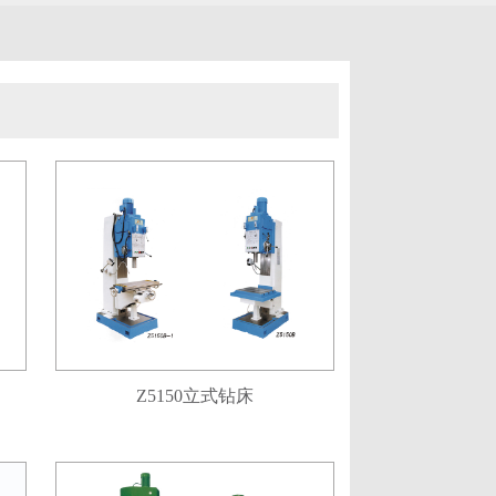
Z5150立式钻床