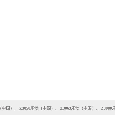
动（中国）
、
Z3050乐动（中国）
、
Z3063乐动（中国）
、
Z308