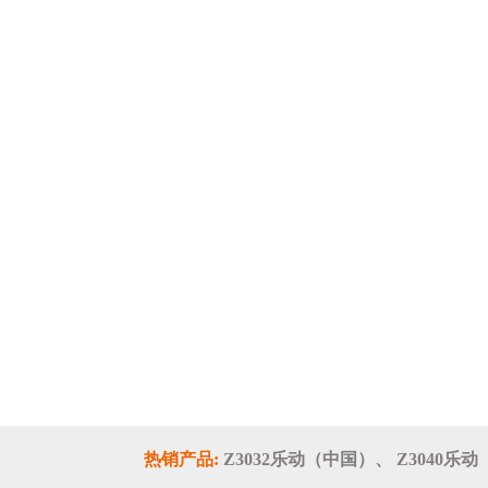
热销产品:
Z3032乐动（中国）
、
Z3040乐