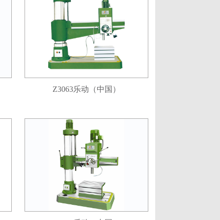
Z3063乐动（中国）