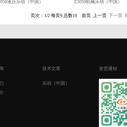
3050液压乐动（中国）
Z3050机械乐动（中国）
页次：1/2 每页9 总数10 首页 上一页
下一页
闻
技术文章
发货通知
们
乐动（中国）
介