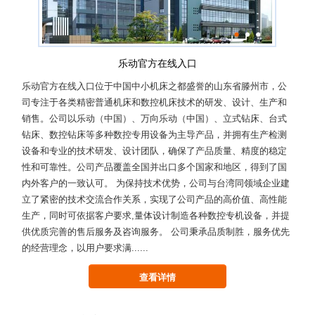
乐动官方在线入口
乐动官方在线入口位于中国中小机床之都盛誉的山东省滕州市，公
司专注于各类精密普通机床和数控机床技术的研发、设计、生产和
销售。公司以乐动（中国）、万向乐动（中国）、立式钻床、台式
钻床、数控钻床等多种数控专用设备为主导产品，并拥有生产检测
设备和专业的技术研发、设计团队，确保了产品质量、精度的稳定
性和可靠性。公司产品覆盖全国并出口多个国家和地区，得到了国
内外客户的一致认可。 为保持技术优势，公司与台湾同领域企业建
立了紧密的技术交流合作关系，实现了公司产品的高价值、高性能
生产，同时可依据客户要求,量体设计制造各种数控专机设备，并提
供优质完善的售后服务及咨询服务。 公司秉承品质制胜，服务优先
的经营理念，以用户要求满......
查看详情