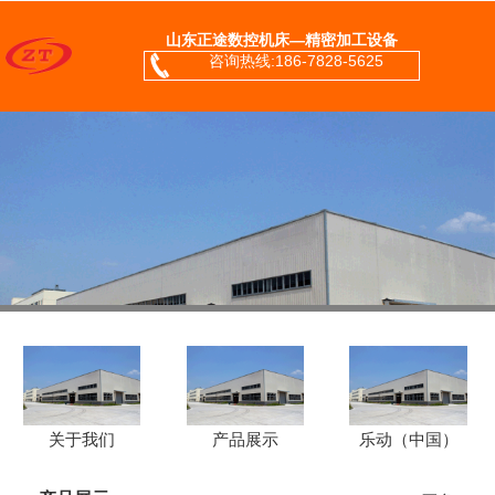
山东正途数控机床—精密加工设备
咨询热线:186-7828-5625
关于我们
产品展示
乐动（中国）