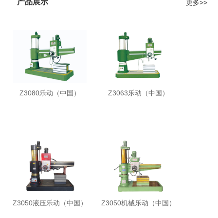
产品展示
更多>>
Z3080乐动（中国）
Z3063乐动（中国）
Z3050液压乐动（中国）
Z3050机械乐动（中国）