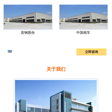
首钢股份
中国南车
186-7828-5625
咨询电话：
立即咨询
关于我们