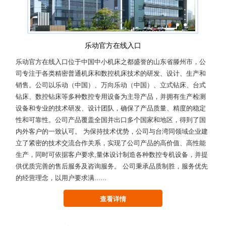
乐动官方在线入口
乐动官方在线入口位于中国中小机床之都盛誉的山东省滕州市，公
司专注于各类精密普通机床和数控机床技术的研发、设计、生产和
销售。公司以乐动（中国）、万向乐动（中国）、立式钻床、台式
钻床、数控钻床等多种数控专用设备为主导产品，并拥有生产检测
设备和专业的技术研发、设计团队，确保了产品质量、精度的稳定
性和可靠性。公司产品覆盖全国并出口多个国家和地区，得到了国
内外客户的一致认可。 为保持技术优势，公司与台湾同领域企业建
立了紧密的技术交流合作关系，实现了公司产品的高价值、高性能
生产，同时可依据客户要求,量体设计制造各种数控专机设备，并提
供优质完善的售后服务及咨询服务。 公司秉承品质制胜，服务优先
的经营理念，以用户要求满......
查看详情