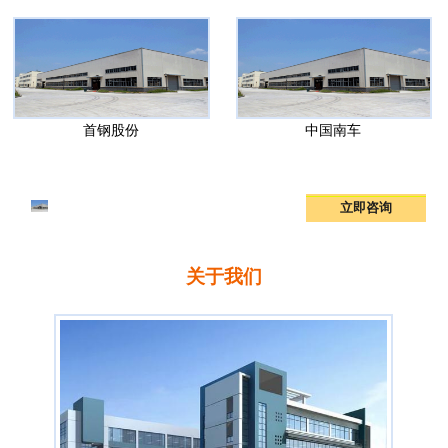
首钢股份
中国南车
186-7828-5625
咨询电话：
立即咨询
关于我们