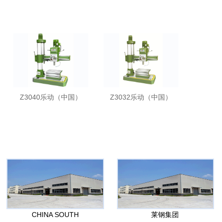
Z3040乐动（中国）
Z3032乐动（中国）
合作伙伴
CHINA SOUTH
莱钢集团