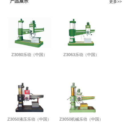
产品展示
更多>>
Z3080乐动（中国）
Z3063乐动（中国）
Z3050液压乐动（中国）
Z3050机械乐动（中国）