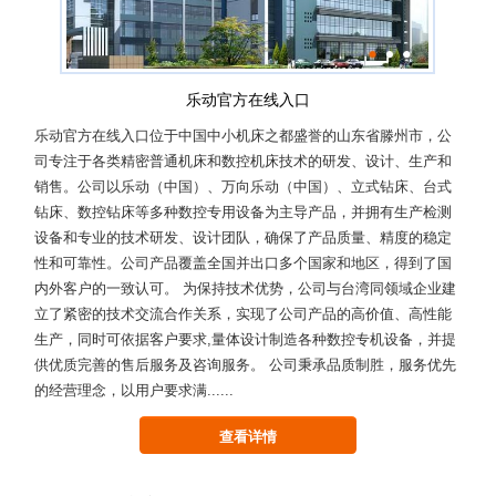
乐动官方在线入口
乐动官方在线入口位于中国中小机床之都盛誉的山东省滕州市，公
司专注于各类精密普通机床和数控机床技术的研发、设计、生产和
销售。公司以乐动（中国）、万向乐动（中国）、立式钻床、台式
钻床、数控钻床等多种数控专用设备为主导产品，并拥有生产检测
设备和专业的技术研发、设计团队，确保了产品质量、精度的稳定
性和可靠性。公司产品覆盖全国并出口多个国家和地区，得到了国
内外客户的一致认可。 为保持技术优势，公司与台湾同领域企业建
立了紧密的技术交流合作关系，实现了公司产品的高价值、高性能
生产，同时可依据客户要求,量体设计制造各种数控专机设备，并提
供优质完善的售后服务及咨询服务。 公司秉承品质制胜，服务优先
的经营理念，以用户要求满......
查看详情