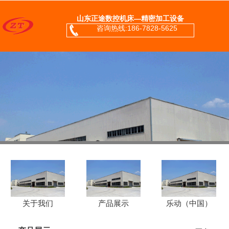
山东正途数控机床—精密加工设备
咨询热线:186-7828-5625
关于我们
产品展示
乐动（中国）