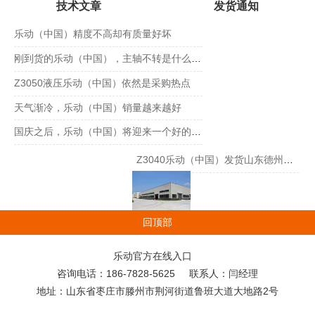
技术文章
发货通知
乐动（中国）精度不高却有质量好坏
刚到货的乐动（中国），主轴不转是什么原因?
Z3050液压乐动（中国）依然是采购热点
天气渐冷，乐动（中国）销量越来越好
国庆之后，乐动（中国）将迎来一个好的势头
Z3040乐动（中国）发货山东德州张总
一台Z3080乐动（中国）发货四川成都
M618S平面磨床发货云南昆明
回顶部
Z3050乐动（中国）发货广东广州
乐动官方在线入口
毛总4H炮塔铣床发货
咨询电话：186-7828-5625 联系人：闫经理
地址：山东省枣庄市滕州市荆河街道鲁班大道大地路2号