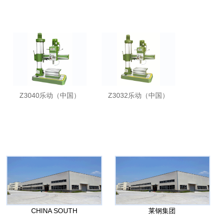
Z3040乐动（中国）
Z3032乐动（中国）
合作伙伴
CHINA SOUTH
莱钢集团