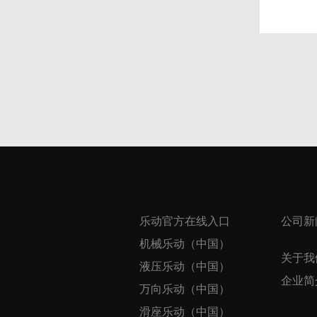
乐动官方在线入口
公司新
机械乐动（中国）
关于我
液压乐动（中国）
企业简
万向乐动（中国）
滑座乐动（中国）