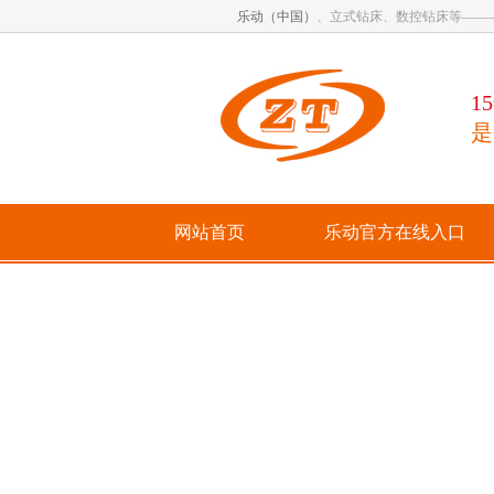
乐动（中国）
、立式钻床、数控钻床等——
1
是
网站首页
乐动官方在线入口
乐动（中国）