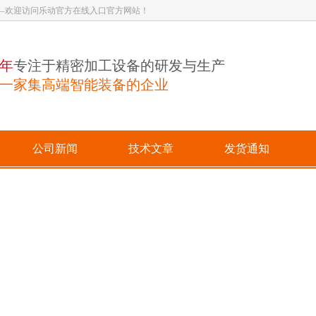
—欢迎访问乐动官方在线入口官方网站！
5年
专注于精密加工设备的研发与生产
一家集高端智能装备的企业
公司新闻
技术文章
发货通知