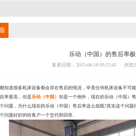
章
乐动（中国）的售后率极
发表日期：2025-06-18 09:25:42
浏览
知道很多机床设备都会存在售后的情况，毕竟任何机床设备不可能
后率更高，但是
乐动（中国）
却是一个例外，现在的乐动（中国）
个问题，为什么现在的乐动（中国）售后率这么低呢?其实这个问题
个问题好好的给客户一个交代和回答。