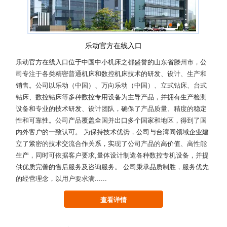
乐动官方在线入口
乐动官方在线入口位于中国中小机床之都盛誉的山东省滕州市，公
司专注于各类精密普通机床和数控机床技术的研发、设计、生产和
销售。公司以乐动（中国）、万向乐动（中国）、立式钻床、台式
钻床、数控钻床等多种数控专用设备为主导产品，并拥有生产检测
设备和专业的技术研发、设计团队，确保了产品质量、精度的稳定
性和可靠性。公司产品覆盖全国并出口多个国家和地区，得到了国
内外客户的一致认可。 为保持技术优势，公司与台湾同领域企业建
立了紧密的技术交流合作关系，实现了公司产品的高价值、高性能
生产，同时可依据客户要求,量体设计制造各种数控专机设备，并提
供优质完善的售后服务及咨询服务。 公司秉承品质制胜，服务优先
的经营理念，以用户要求满......
查看详情