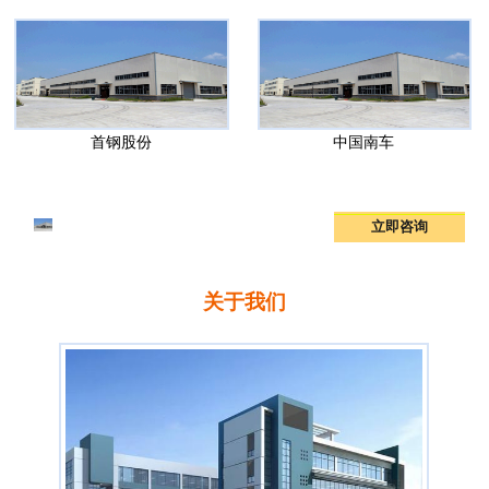
首钢股份
中国南车
186-7828-5625
咨询电话：
立即咨询
关于我们