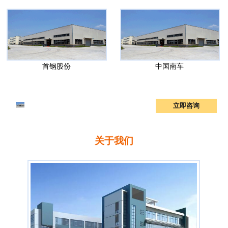
首钢股份
中国南车
186-7828-5625
咨询电话：
立即咨询
关于我们