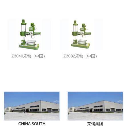
Z3040乐动（中国）
Z3032乐动（中国）
合作伙伴
CHINA SOUTH
莱钢集团