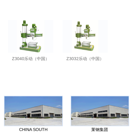
Z3040乐动（中国）
Z3032乐动（中国）
合作伙伴
CHINA SOUTH
莱钢集团