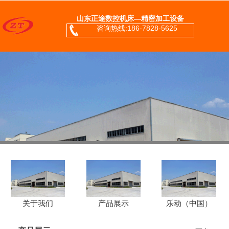
山东正途数控机床—精密加工设备
咨询热线:186-7828-5625
关于我们
产品展示
乐动（中国）